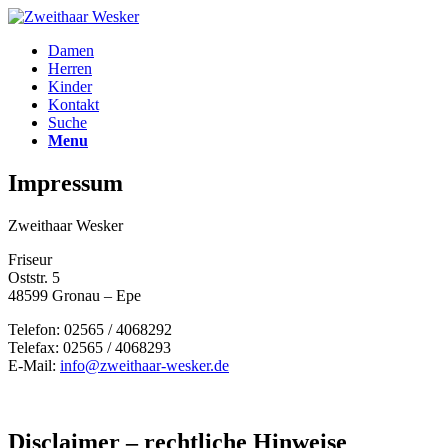
Damen
Herren
Kinder
Kontakt
Suche
Menu
Impressum
Zweithaar Wesker
Friseur
Oststr. 5
48599 Gronau – Epe
Telefon: 02565 / 4068292
Telefax: 02565 / 4068293
E-Mail:
info@zweithaar-wesker.de
Disclaimer – rechtliche Hinweise